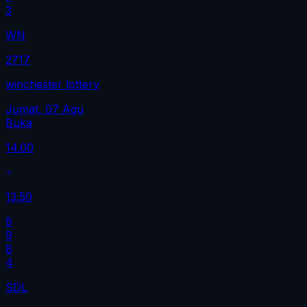
3
WN
2717
winchester lottery
Jumat, 07 Agu
Buka
14.00
13.50
8
9
8
4
SDL