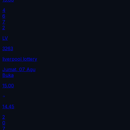
4
6
7
2
LV
3263
liverpool lottery
Jumat, 07 Agu
Buka
15.00
14.45
2
0
7