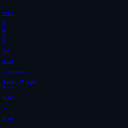
12.50
8
3
3
2
RM
3263
rome lottery
Jumat, 07 Agu
Buka
12.00
11.50