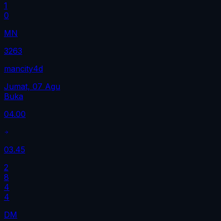
1
0
MN
3263
mancity4d
Jumat, 07 Agu
Buka
04.00
03.45
2
8
4
4
DM