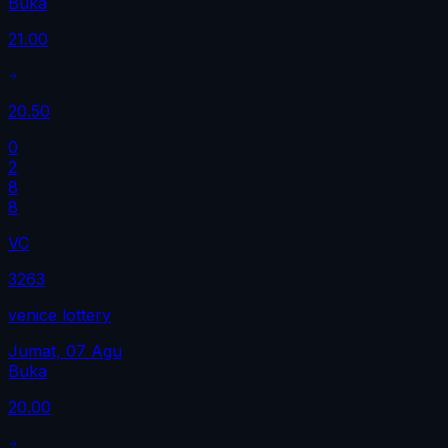
Buka
21.00
20.50
0
2
8
8
VC
3263
venice lottery
Jumat, 07 Agu
Buka
20.00