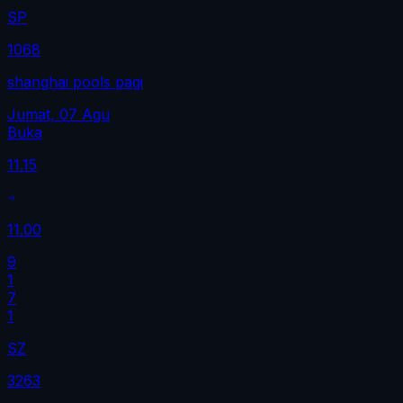
SP
1068
shanghai pools pagi
Jumat, 07 Agu
Buka
11.15
11.00
9
1
7
1
SZ
3263