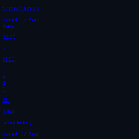
florence lottery
Jumat, 07 Agu
Buka
22.00
21.50
0
4
2
1
SL
3263
seoul lottery
Jumat, 07 Agu