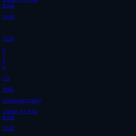
Buka
14.00
13.30
0
1
5
8
CG
3263
chiangmai lottery
Jumat, 07 Agu
Buka
13.00