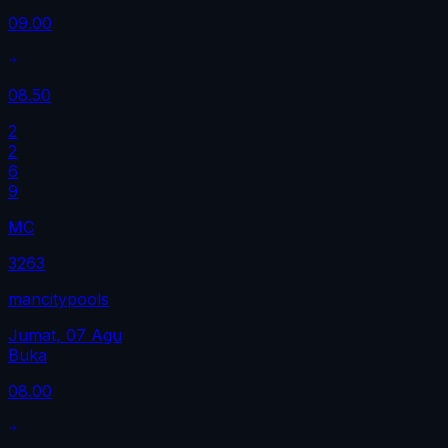
09.00
08.50
2
2
6
9
MC
3263
mancitypools
Jumat, 07 Agu
Buka
08.00