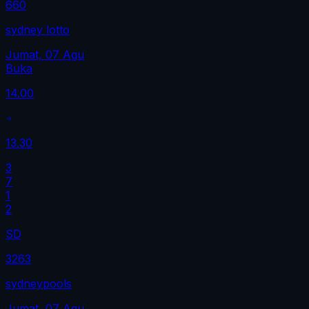
660
sydney lotto
Jumat, 07 Agu
Buka
14.00
13.30
3
7
1
2
SD
3263
sydneypools
Jumat, 07 Agu