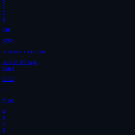
5
1
0
2
CM
3263
magnum cambodia
Jumat, 07 Agu
Buka
12.00
11.00
4
3
7
2