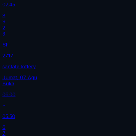
07.45
8
9
2
3
SF
2717
santafe lottery
Jumat, 07 Agu
Buka
06.00
05.50
6
7