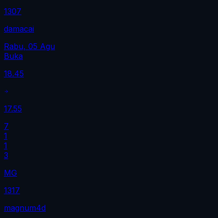
1307
damacai
Rabu, 05 Agu
Buka
18.45
17.55
7
1
1
3
MG
1317
magnum4d