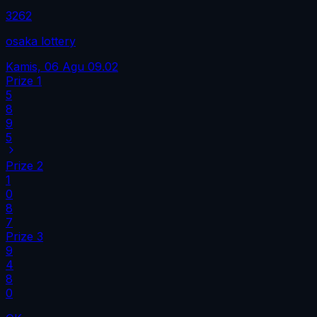
3262
osaka lottery
Kamis, 06 Agu
09.02
Prize
1
5
8
9
5
Prize
2
1
0
8
7
Prize
3
9
4
8
0