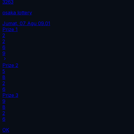
3263
osaka lottery
Jumat, 07 Agu
09.01
Prize
1
2
2
6
9
Prize
2
5
8
2
6
Prize
3
9
8
2
6
OK