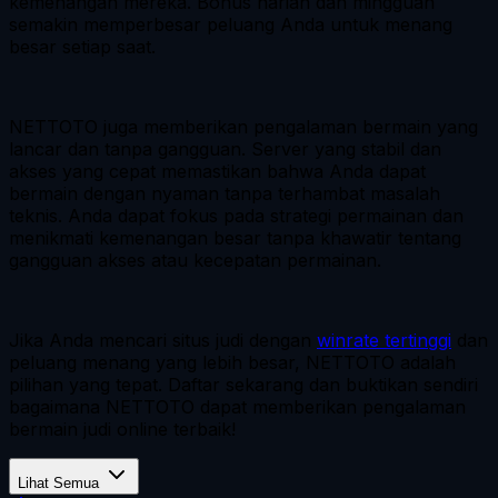
kemenangan mereka. Bonus harian dan mingguan
semakin memperbesar peluang Anda untuk menang
besar setiap saat.
NETTOTO juga memberikan pengalaman bermain yang
lancar dan tanpa gangguan. Server yang stabil dan
akses yang cepat memastikan bahwa Anda dapat
bermain dengan nyaman tanpa terhambat masalah
teknis. Anda dapat fokus pada strategi permainan dan
menikmati kemenangan besar tanpa khawatir tentang
gangguan akses atau kecepatan permainan.
Jika Anda mencari situs judi dengan
winrate tertinggi
dan
peluang menang yang lebih besar, NETTOTO adalah
pilihan yang tepat. Daftar sekarang dan buktikan sendiri
bagaimana NETTOTO dapat memberikan pengalaman
bermain judi online terbaik!
Lihat Semua