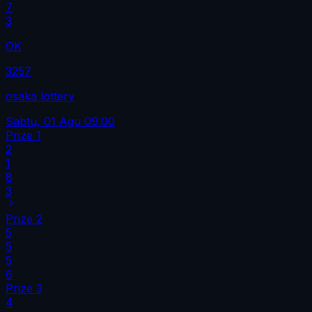
7
3
OK
3257
osaka lottery
Sabtu, 01 Agu
09.00
Prize
1
2
1
8
3
Prize
2
5
5
5
6
Prize
3
4