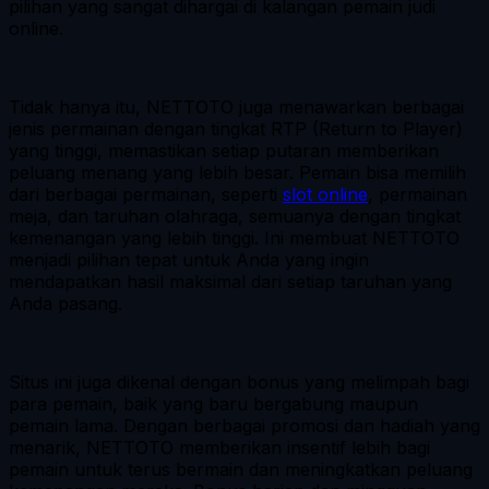
pilihan yang sangat dihargai di kalangan pemain judi
online.
Tidak hanya itu, NETTOTO juga menawarkan berbagai
jenis permainan dengan tingkat RTP (Return to Player)
yang tinggi, memastikan setiap putaran memberikan
peluang menang yang lebih besar. Pemain bisa memilih
dari berbagai permainan, seperti
slot online
, permainan
meja, dan taruhan olahraga, semuanya dengan tingkat
kemenangan yang lebih tinggi. Ini membuat NETTOTO
menjadi pilihan tepat untuk Anda yang ingin
mendapatkan hasil maksimal dari setiap taruhan yang
Anda pasang.
Situs ini juga dikenal dengan bonus yang melimpah bagi
para pemain, baik yang baru bergabung maupun
pemain lama. Dengan berbagai promosi dan hadiah yang
menarik, NETTOTO memberikan insentif lebih bagi
pemain untuk terus bermain dan meningkatkan peluang