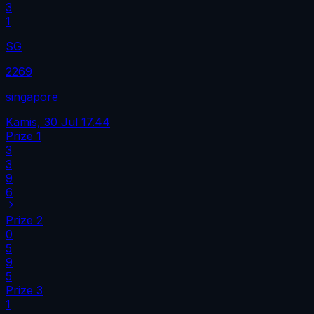
3
1
SG
2269
singapore
Kamis, 30 Jul
17.44
Prize
1
3
3
9
6
Prize
2
0
5
9
5
Prize
3
1