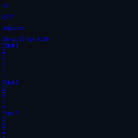
SG
2272
singapore
Senin, 03 Agu
17.36
Prize
1
9
1
2
0
Prize
2
9
5
0
4
Prize
3
8
6
0
4