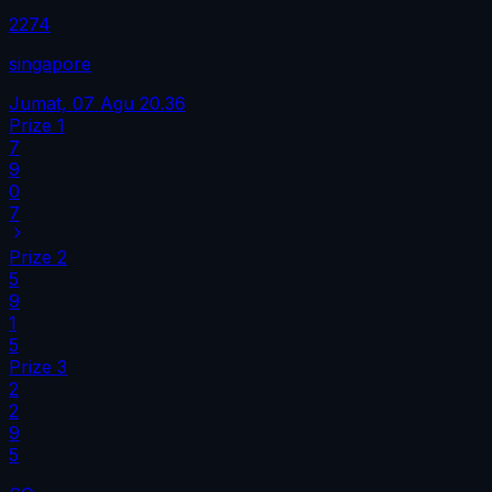
2274
singapore
Jumat, 07 Agu
20.36
Prize
1
7
9
0
7
Prize
2
5
9
1
5
Prize
3
2
2
9
5