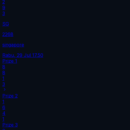
2
9
3
SG
2268
singapore
Rabu, 29 Jul
17.50
Prize
1
8
8
1
3
Prize
2
1
6
4
1
Prize
3