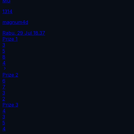
MG
1314
magnum4d
Rabu, 29 Jul
18.37
Prize
1
3
5
8
4
Prize
2
6
7
3
2
Prize
3
4
3
5
4