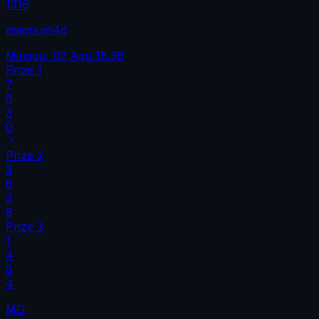
1316
magnum4d
Minggu, 02 Agu
18.36
Prize
1
7
6
3
0
Prize
2
3
8
3
8
Prize
3
1
4
8
4
MG