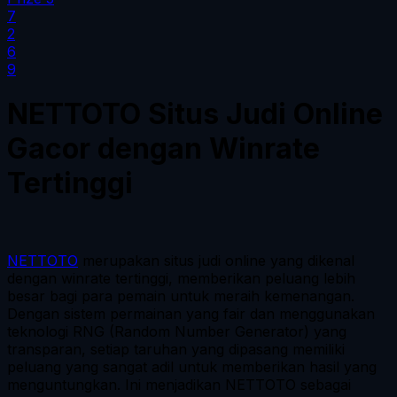
7
2
6
9
NETTOTO Situs Judi Online
Gacor dengan Winrate
Tertinggi
NETTOTO
merupakan situs judi online yang dikenal
dengan winrate tertinggi, memberikan peluang lebih
besar bagi para pemain untuk meraih kemenangan.
Dengan sistem permainan yang fair dan menggunakan
teknologi RNG (Random Number Generator) yang
transparan, setiap taruhan yang dipasang memiliki
peluang yang sangat adil untuk memberikan hasil yang
menguntungkan. Ini menjadikan NETTOTO sebagai