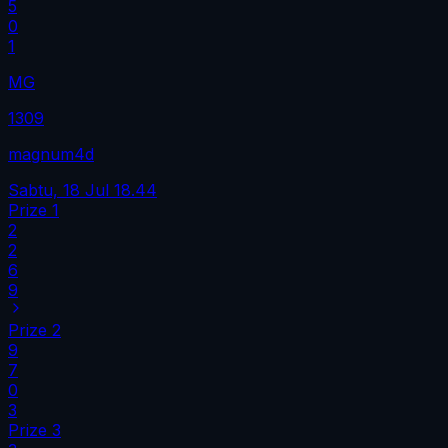
5
0
1
MG
1309
magnum4d
Sabtu, 18 Jul
18.44
Prize
1
2
2
6
9
Prize
2
9
7
0
3
Prize
3