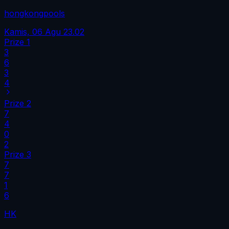
hongkongpools
Kamis, 06 Agu
23.02
Prize
1
3
6
3
4
Prize
2
7
4
0
2
Prize
3
7
7
1
6
HK