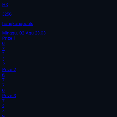
HK
3258
hongkongpools
Minggu, 02 Agu
23.03
Prize
1
6
7
2
3
Prize
2
6
7
7
0
Prize
3
7
2
4
9