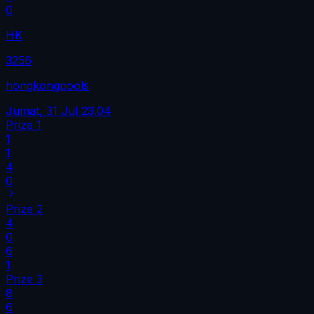
0
HK
3256
hongkongpools
Jumat, 31 Jul
23.04
Prize
1
1
1
4
0
Prize
2
4
0
6
1
Prize
3
8
6