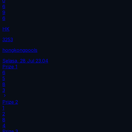
0
6
9
6
HK
3253
hongkongpools
Selasa, 28 Jul
23.04
Prize
1
6
5
8
3
Prize
2
1
2
8
4
Prize
3