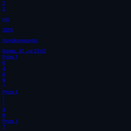
2
2
HK
3255
hongkongpools
Kamis, 30 Jul
23.03
Prize
1
0
4
0
9
Prize
2
1
1
4
8
Prize
3
7