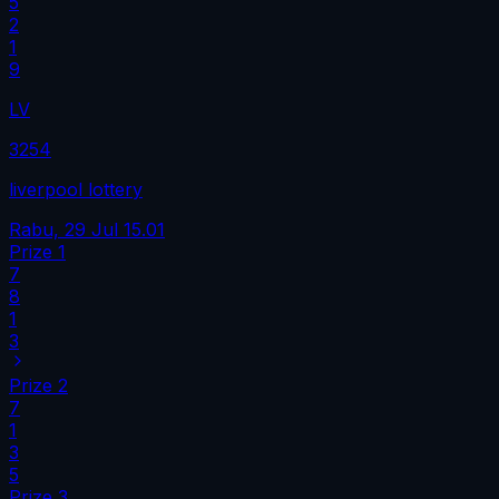
5
2
1
9
LV
3254
liverpool lottery
Rabu, 29 Jul
15.01
Prize
1
7
8
1
3
Prize
2
7
1
3
5
Prize
3