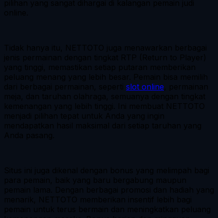
pilihan yang sangat dihargai di kalangan pemain judi
online.
Tidak hanya itu, NETTOTO juga menawarkan berbagai
jenis permainan dengan tingkat RTP (Return to Player)
yang tinggi, memastikan setiap putaran memberikan
peluang menang yang lebih besar. Pemain bisa memilih
dari berbagai permainan, seperti
slot online
, permainan
meja, dan taruhan olahraga, semuanya dengan tingkat
kemenangan yang lebih tinggi. Ini membuat NETTOTO
menjadi pilihan tepat untuk Anda yang ingin
mendapatkan hasil maksimal dari setiap taruhan yang
Anda pasang.
Situs ini juga dikenal dengan bonus yang melimpah bagi
para pemain, baik yang baru bergabung maupun
pemain lama. Dengan berbagai promosi dan hadiah yang
menarik, NETTOTO memberikan insentif lebih bagi
pemain untuk terus bermain dan meningkatkan peluang