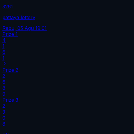
3261
pattaya lottery
Rabu, 05 Agu
19.01
Prize
1
4
1
6
1
Prize
2
2
6
8
9
Prize
3
2
3
0
8