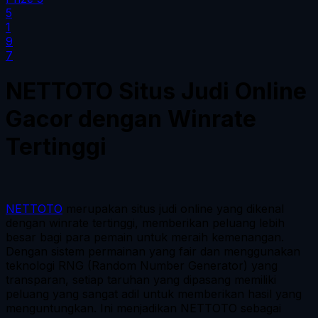
5
1
9
7
NETTOTO Situs Judi Online
Gacor dengan Winrate
Tertinggi
NETTOTO
merupakan situs judi online yang dikenal
dengan winrate tertinggi, memberikan peluang lebih
besar bagi para pemain untuk meraih kemenangan.
Dengan sistem permainan yang fair dan menggunakan
teknologi RNG (Random Number Generator) yang
transparan, setiap taruhan yang dipasang memiliki
peluang yang sangat adil untuk memberikan hasil yang
menguntungkan. Ini menjadikan NETTOTO sebagai