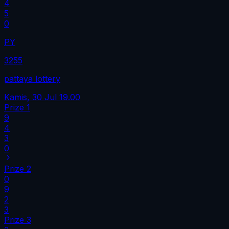
4
5
0
PY
3255
pattaya lottery
Kamis, 30 Jul
19.00
Prize
1
9
4
3
0
Prize
2
0
9
2
3
Prize
3