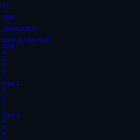
PY
3259
pattaya lottery
Senin, 03 Agu
19.04
Prize
1
4
5
8
2
Prize
2
9
3
1
1
Prize
3
9
5
9
9