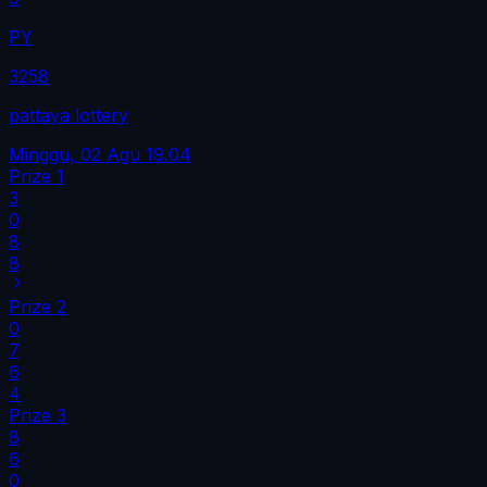
PY
3258
pattaya lottery
Minggu, 02 Agu
19.04
Prize
1
3
0
8
8
Prize
2
0
7
6
4
Prize
3
8
6
0