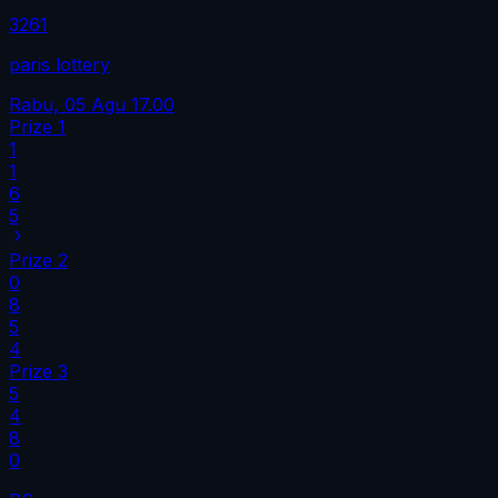
3261
paris lottery
Rabu, 05 Agu
17.00
Prize
1
1
1
6
5
Prize
2
0
8
5
4
Prize
3
5
4
8
0