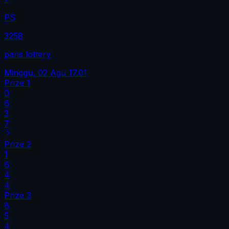
PS
3258
paris lottery
Minggu, 02 Agu
17.01
Prize
1
0
6
3
7
Prize
2
1
6
4
4
Prize
3
8
5
4