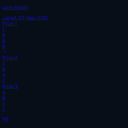
paris lottery
Jumat, 07 Agu
17.00
Prize
1
1
8
8
9
Prize
2
3
6
4
2
Prize
3
4
6
2
3
PS