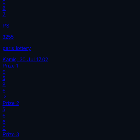
0
8
7
PS
3255
paris lottery
Kamis, 30 Jul
17.02
Prize
1
9
5
8
6
Prize
2
5
6
6
0
Prize
3