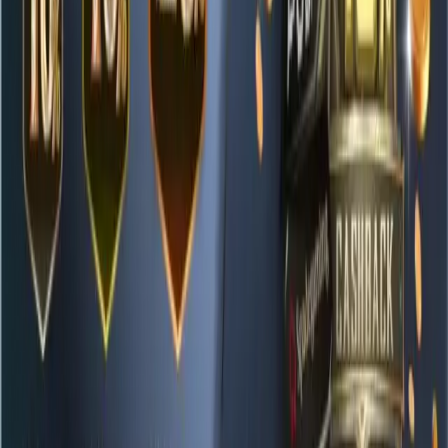
peluang yang sangat adil untuk memberikan hasil yang
menguntungkan. Ini menjadikan NETTOTO sebagai
pilihan yang sangat dihargai di kalangan pemain judi
online.
Tidak hanya itu, NETTOTO juga menawarkan berbagai
jenis permainan dengan tingkat RTP (Return to Player)
yang tinggi, memastikan setiap putaran memberikan
peluang menang yang lebih besar. Pemain bisa memilih
dari berbagai permainan, seperti
slot online
, permainan
meja, dan taruhan olahraga, semuanya dengan tingkat
kemenangan yang lebih tinggi. Ini membuat NETTOTO
menjadi pilihan tepat untuk Anda yang ingin
mendapatkan hasil maksimal dari setiap taruhan yang
Anda pasang.
Situs ini juga dikenal dengan bonus yang melimpah bagi
para pemain, baik yang baru bergabung maupun
pemain lama. Dengan berbagai promosi dan hadiah yang