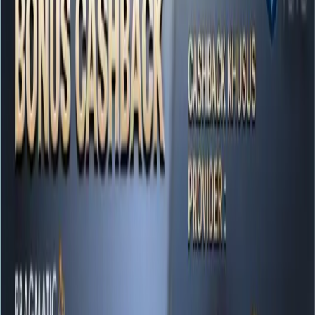
Cashback Provider Lain
Habanero: 10%
Spadegaming: 10%
SBO Sports: 10%
PGSoft: 10%
Syarat & Ketentuan
Minimal kekalahan untuk mendapatkan cashback
adalah
Rp200.000 per minggu
.
Cashback berlaku untuk semua permainan
Live
Game (Spadegaming, Habanero, SBO, Pragmatic,
dan PGSoft)
.
Periode perhitungan cashback adalah
Senin –
Minggu
setiap minggunya.
Cashback dibagikan setiap
Selasa (maksimal pukul
19.00 WIB)
.
Cashback masuk ke saldo dengan cara
klaim di
menu Kotak Hadiah
.