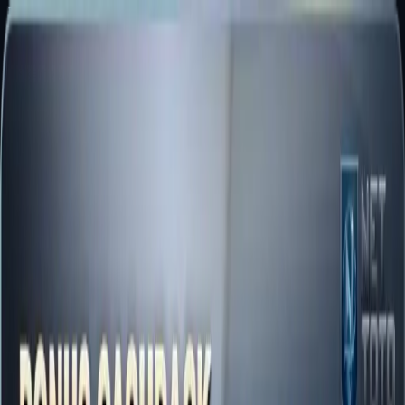
Daftar
Masuk
kembali
Detail Promosi
Info Cashback
untuk
MEMBER
setia
LXGROUP!
Cashback Pragmatic Play
Kekalahan
Rp200.000 – Rp999.999 →
Cashback
10%
Kekalahan
Rp1.000.000 – Rp4.999.999
→ Cashback 15%
Kekalahan
Rp5.000.000 ke atas
→ Cashback
20%