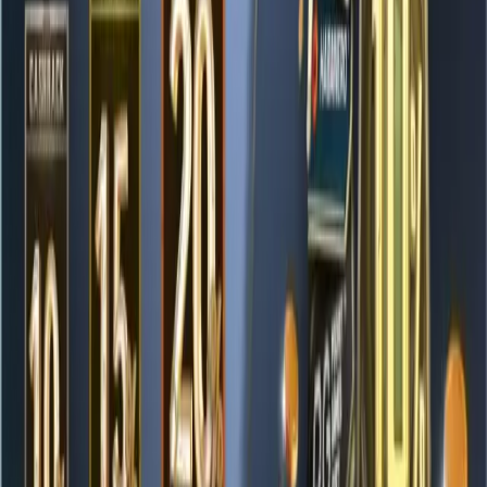
deposit
.
SALAM MANAGEMENT
LXGROUP~
NETTOTO Situs Judi Online
Gacor dengan Winrate
Tertinggi
NETTOTO
merupakan situs judi online yang dikenal
dengan winrate tertinggi, memberikan peluang lebih
besar bagi para pemain untuk meraih kemenangan.
Dengan sistem permainan yang fair dan menggunakan
teknologi RNG (Random Number Generator) yang
transparan, setiap taruhan yang dipasang memiliki