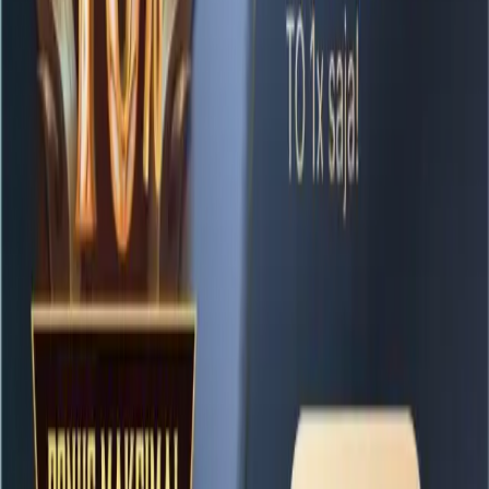
NETTOTO
merupakan situs judi online yang dikenal
dengan winrate tertinggi, memberikan peluang lebih
besar bagi para pemain untuk meraih kemenangan.
Dengan sistem permainan yang fair dan menggunakan
teknologi RNG (Random Number Generator) yang
transparan, setiap taruhan yang dipasang memiliki
peluang yang sangat adil untuk memberikan hasil yang
menguntungkan. Ini menjadikan NETTOTO sebagai
pilihan yang sangat dihargai di kalangan pemain judi
online.
Tidak hanya itu, NETTOTO juga menawarkan berbagai
jenis permainan dengan tingkat RTP (Return to Player)
yang tinggi, memastikan setiap putaran memberikan
peluang menang yang lebih besar. Pemain bisa memilih
dari berbagai permainan, seperti
slot online
, permainan
meja, dan taruhan olahraga, semuanya dengan tingkat
kemenangan yang lebih tinggi. Ini membuat NETTOTO
menjadi pilihan tepat untuk Anda yang ingin