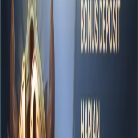
📈 Syarat TO: 1x dari total saldo (deposit + bonus)
📆 Berlaku 1x per akun per hari
🧾 Contoh:
Deposit Rp 200.000 → Bonus 10% = Rp 20.000
(maksimal)
Total saldo: Rp 220.000 → Cukup mainkan TO 1x →
bisa withdraw!
📌 Syarat & Ketentuan:
▫️ Tidak Berlaku di Permainan MONEY ROLL & IRISH
CHARMS