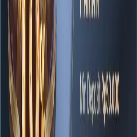
▫️ Tidak boleh withdraw sebelum TO tercapai
▫️ Bonus hanya khusus untuk pemainan livegame slot
pragmatic play
▫️ Bonus masuk otomatis
▫️ Promo dapat berubah sewaktu-waktu
▫️ Bonus tidak bisa di gabungkan dengan promo yang
lain
▫️ Tidak mendapatkan bonus Cashback
🔥 Jangan lewatkan! Deposit sekarang dan nikmati
bonusnya tiap hari!
NETTOTO Situs Judi Online
Gacor dengan Winrate
Tertinggi