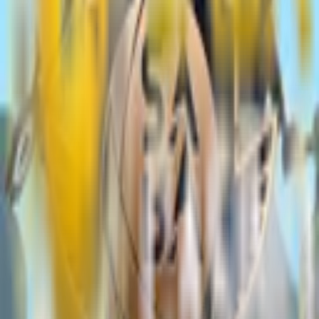
menjadi pilihan tepat untuk Anda yang ingin
mendapatkan hasil maksimal dari setiap taruhan yang
Anda pasang.
Situs ini juga dikenal dengan bonus yang melimpah bagi
para pemain, baik yang baru bergabung maupun
pemain lama. Dengan berbagai promosi dan hadiah yang
menarik, NETTOTO memberikan insentif lebih bagi
pemain untuk terus bermain dan meningkatkan peluang
kemenangan mereka. Bonus harian dan mingguan
semakin memperbesar peluang Anda untuk menang
besar setiap saat.
NETTOTO juga memberikan pengalaman bermain yang
lancar dan tanpa gangguan. Server yang stabil dan
akses yang cepat memastikan bahwa Anda dapat
bermain dengan nyaman tanpa terhambat masalah
teknis. Anda dapat fokus pada strategi permainan dan
menikmati kemenangan besar tanpa khawatir tentang