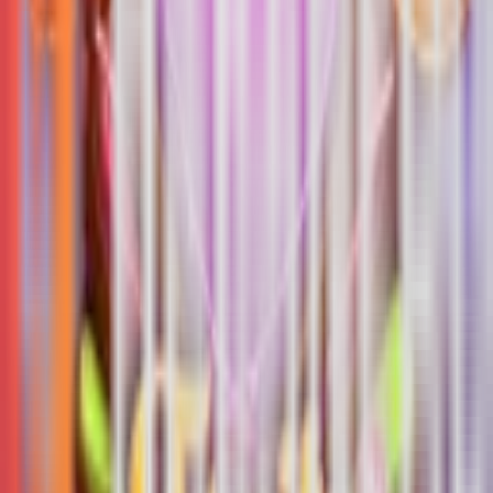
menguntungkan. Ini menjadikan NETTOTO sebagai
pilihan yang sangat dihargai di kalangan pemain judi
online.
Tidak hanya itu, NETTOTO juga menawarkan berbagai
jenis permainan dengan tingkat RTP (Return to Player)
yang tinggi, memastikan setiap putaran memberikan
peluang menang yang lebih besar. Pemain bisa memilih
dari berbagai permainan, seperti
slot online
, permainan
meja, dan taruhan olahraga, semuanya dengan tingkat
kemenangan yang lebih tinggi. Ini membuat NETTOTO
menjadi pilihan tepat untuk Anda yang ingin
mendapatkan hasil maksimal dari setiap taruhan yang
Anda pasang.
Situs ini juga dikenal dengan bonus yang melimpah bagi
para pemain, baik yang baru bergabung maupun
pemain lama. Dengan berbagai promosi dan hadiah yang
menarik, NETTOTO memberikan insentif lebih bagi
pemain untuk terus bermain dan meningkatkan peluang