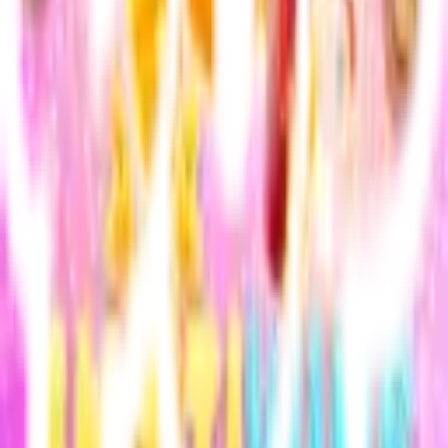
menguntungkan. Ini menjadikan NETTOTO sebagai
pilihan yang sangat dihargai di kalangan pemain judi
online.
Tidak hanya itu, NETTOTO juga menawarkan berbagai
jenis permainan dengan tingkat RTP (Return to Player)
yang tinggi, memastikan setiap putaran memberikan
peluang menang yang lebih besar. Pemain bisa memilih
dari berbagai permainan, seperti
slot online
, permainan
meja, dan taruhan olahraga, semuanya dengan tingkat
kemenangan yang lebih tinggi. Ini membuat NETTOTO
menjadi pilihan tepat untuk Anda yang ingin
mendapatkan hasil maksimal dari setiap taruhan yang
Anda pasang.
Situs ini juga dikenal dengan bonus yang melimpah bagi
para pemain, baik yang baru bergabung maupun
pemain lama. Dengan berbagai promosi dan hadiah yang
menarik, NETTOTO memberikan insentif lebih bagi
pemain untuk terus bermain dan meningkatkan peluang