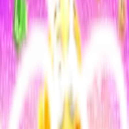
Olympus Wins
PP POP
Sweet Burst
PP POP
Starlight Wins
PP POP
Lucky Tiger 1000
PP POP
Lucky Fortune Tree
PP POP
Happy Dragon
PP POP
Fortune of Aztec
PP POP
Lucky Bull
PP POP
Lucky Panda
PP POP
Lucky Monkey
PP POP
Lucky Tiger Gold
PP POP
Lucky Phoenix
PP POP
Tut's Treasure Tower
PP POP
Jelly Candy
PP POP
Lucky Tiger
PP POP
Lucky Mouse
PP POP
Happy Nets
PP POP
DJ Neko
PP POP
Lucky Dog
PP POP
Code of Cairo
PP POP
Wealthy Frog
PP POP
777 Rush
PP POP
Emotiwins
PP POP