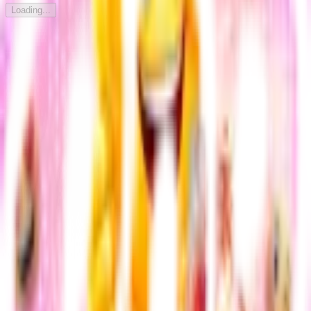
Loading...
24
/
30
Game
Page
1
of
2
NETTOTO Situs Judi Online
Gacor dengan Winrate
Tertinggi
NETTOTO
merupakan situs judi online yang dikenal
dengan winrate tertinggi, memberikan peluang lebih
besar bagi para pemain untuk meraih kemenangan.
Dengan sistem permainan yang fair dan menggunakan
teknologi RNG (Random Number Generator) yang
transparan, setiap taruhan yang dipasang memiliki
peluang yang sangat adil untuk memberikan hasil yang