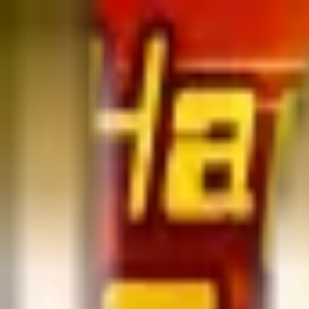
Daftar
Masuk
casino
Cari Permainan
clash of clans super rich
mines+
crazy time
clash of clans super scatter super rich
all stars - world cup 2026
crash game
for you
slot
live casino
4
arcade
fishing
2603
635
104
21
Provider :
LGD Gaming
Filter :
TERKENAL
Tomb Shadow
LGD Gaming