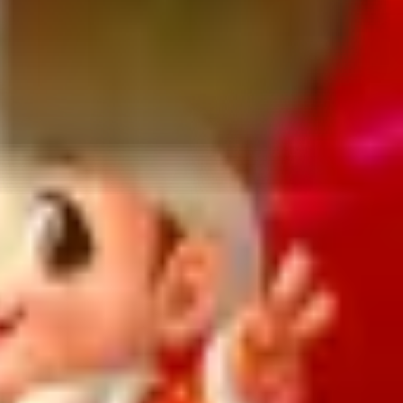
ggi
i para pemain untuk meraih kemenangan. Dengan sistem
yang dipasang memiliki peluang yang sangat adil untuk
main judi online.
tinggi, memastikan setiap putaran memberikan peluang
ruhan olahraga, semuanya dengan tingkat kemenangan
ri setiap taruhan yang Anda pasang.