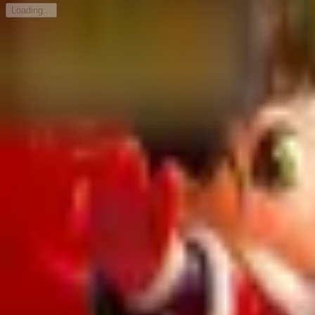
Loading...
24
/
124
Game
Page
1
of
6
NETTOTO Situs Judi Online 
NETTOTO
merupakan situs judi online yang dikenal deng
permainan yang fair dan menggunakan teknologi RNG (Ra
memberikan hasil yang menguntungkan. Ini menjadikan NET
Tidak hanya itu, NETTOTO juga menawarkan berbagai jeni
menang yang lebih besar. Pemain bisa memilih dari berba
yang lebih tinggi. Ini membuat NETTOTO menjadi pilihan 