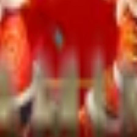
 para pemain, baik yang baru bergabung maupun pemain la
terus bermain dan meningkatkan peluang kemenangan me
ar dan tanpa gangguan. Server yang stabil dan akses y
us pada strategi permainan dan menikmati kemenangan bes
eluang menang yang lebih besar, NETTOTO adalah pilihan y
n judi online terbaik!