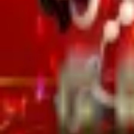
Situs ini juga dikenal dengan bonus yang melimpah bagi
NETTOTO memberikan insentif lebih bagi pemain untuk 
peluang Anda untuk menang besar setiap saat.
NETTOTO juga memberikan pengalaman bermain yang lanc
nyaman tanpa terhambat masalah teknis. Anda dapat fok
kecepatan permainan.
Jika Anda mencari situs judi dengan
winrate tertinggi
dan p
bagaimana NETTOTO dapat memberikan pengalaman bermai
Lihat Semua
home
explore
promo