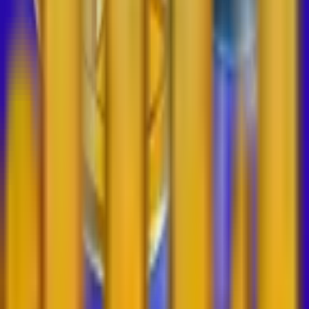
menguntungkan. Ini menjadikan NETTOTO sebagai
pilihan yang sangat dihargai di kalangan pemain judi
online.
Tidak hanya itu, NETTOTO juga menawarkan berbagai
jenis permainan dengan tingkat RTP (Return to Player)
yang tinggi, memastikan setiap putaran memberikan
peluang menang yang lebih besar. Pemain bisa memilih
dari berbagai permainan, seperti
slot online
, permainan
meja, dan taruhan olahraga, semuanya dengan tingkat
kemenangan yang lebih tinggi. Ini membuat NETTOTO
menjadi pilihan tepat untuk Anda yang ingin
mendapatkan hasil maksimal dari setiap taruhan yang
Anda pasang.
Situs ini juga dikenal dengan bonus yang melimpah bagi
para pemain, baik yang baru bergabung maupun
pemain lama. Dengan berbagai promosi dan hadiah yang
menarik, NETTOTO memberikan insentif lebih bagi
pemain untuk terus bermain dan meningkatkan peluang