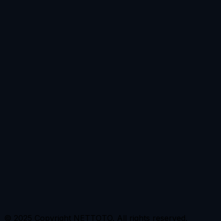
© 2025 Copyright
NETTOTO
. All rights reserved.