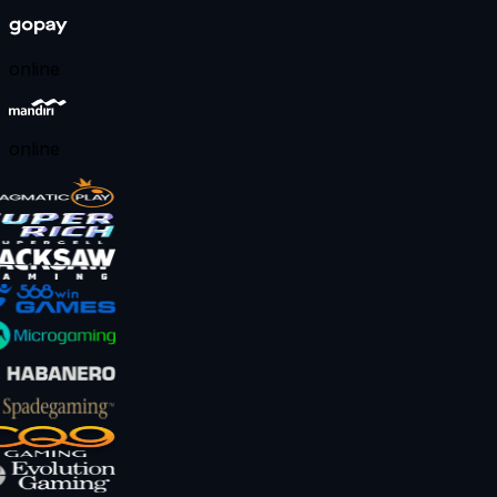
online
online