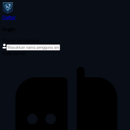
Daftar
login
Nama pengguna
Kata sandi