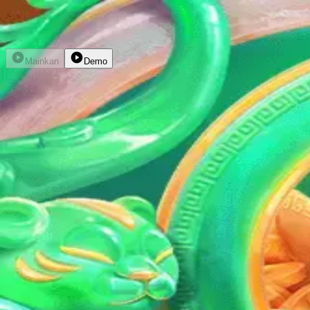
Daftar
Masuk
Mainkan
Demo
GOLDEN LEGEND
fivegaming
kembali
NETTOTO Situs Judi Online 
NETTOTO
merupakan situs judi online yang dikenal deng
permainan yang fair dan menggunakan teknologi RNG (Ra
memberikan hasil yang menguntungkan. Ini menjadikan NET
Tidak hanya itu, NETTOTO juga menawarkan berbagai jeni
menang yang lebih besar. Pemain bisa memilih dari berba
yang lebih tinggi. Ini membuat NETTOTO menjadi pilihan 