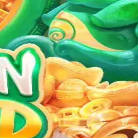
ma. Dengan berbagai promosi dan hadiah yang menarik,
reka. Bonus harian dan mingguan semakin memperbesar
ang cepat memastikan bahwa Anda dapat bermain dengan
ar tanpa khawatir tentang gangguan akses atau
ang tepat. Daftar sekarang dan buktikan sendiri