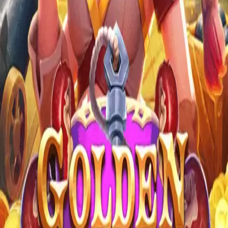
menarik, NETTOTO memberikan insentif lebih bagi
pemain untuk terus bermain dan meningkatkan peluang
kemenangan mereka. Bonus harian dan mingguan
semakin memperbesar peluang Anda untuk menang
besar setiap saat.
NETTOTO juga memberikan pengalaman bermain yang
lancar dan tanpa gangguan. Server yang stabil dan
akses yang cepat memastikan bahwa Anda dapat
bermain dengan nyaman tanpa terhambat masalah
teknis. Anda dapat fokus pada strategi permainan dan
menikmati kemenangan besar tanpa khawatir tentang
gangguan akses atau kecepatan permainan.
Jika Anda mencari situs judi dengan
winrate tertinggi
dan
peluang menang yang lebih besar, NETTOTO adalah
pilihan yang tepat. Daftar sekarang dan buktikan sendiri
bagaimana NETTOTO dapat memberikan pengalaman
bermain judi online terbaik!