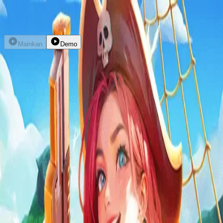
Daftar
Masuk
Mainkan
Demo
GOLDEN ISLAND
fivegaming
kembali
NETTOTO Situs Judi Online
Gacor dengan Winrate
Tertinggi
NETTOTO
merupakan situs judi online yang dikenal
dengan winrate tertinggi, memberikan peluang lebih
besar bagi para pemain untuk meraih kemenangan.
Dengan sistem permainan yang fair dan menggunakan
teknologi RNG (Random Number Generator) yang
transparan, setiap taruhan yang dipasang memiliki