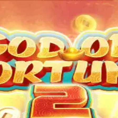
Gacor dengan Winrate Tertin
an winrate tertinggi, memberikan peluang lebih besar bag
ndom Number Generator) yang transparan, setiap taruhan 
TOTO sebagai pilihan yang sangat dihargai di kalangan pe
s permainan dengan tingkat RTP (Return to Player) yang 
gai permainan, seperti
slot online
, permainan meja, dan ta
tepat untuk Anda yang ingin mendapatkan hasil maksimal da