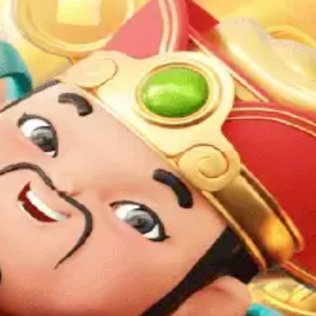
ma. Dengan berbagai promosi dan hadiah yang menarik,
reka. Bonus harian dan mingguan semakin memperbesar
ang cepat memastikan bahwa Anda dapat bermain dengan
ar tanpa khawatir tentang gangguan akses atau
ang tepat. Daftar sekarang dan buktikan sendiri