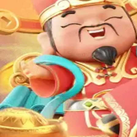
Situs ini juga dikenal dengan bonus yang melimpah bagi
NETTOTO memberikan insentif lebih bagi pemain untuk 
peluang Anda untuk menang besar setiap saat.
NETTOTO juga memberikan pengalaman bermain yang lanc
nyaman tanpa terhambat masalah teknis. Anda dapat fok
kecepatan permainan.
Jika Anda mencari situs judi dengan
winrate tertinggi
dan p
bagaimana NETTOTO dapat memberikan pengalaman bermai
Lihat Semua
home
explore