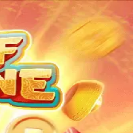
ggi
i para pemain untuk meraih kemenangan. Dengan sistem
yang dipasang memiliki peluang yang sangat adil untuk
main judi online.
tinggi, memastikan setiap putaran memberikan peluang
ruhan olahraga, semuanya dengan tingkat kemenangan
ri setiap taruhan yang Anda pasang.