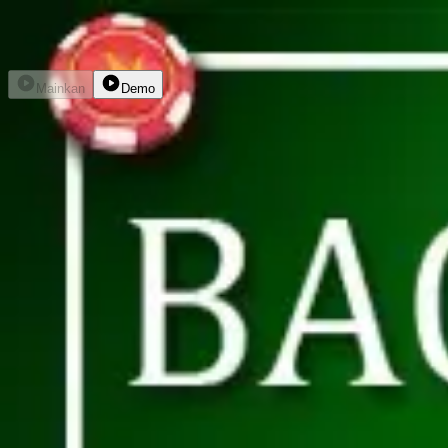
Daftar
Masuk
Mainkan
Demo
Baccarat
pragmatic
kembali
NETTOTO Situs Judi Online 
NETTOTO
merupakan situs judi online yang dikenal deng
permainan yang fair dan menggunakan teknologi RNG (Ra
memberikan hasil yang menguntungkan. Ini menjadikan NET
Tidak hanya itu, NETTOTO juga menawarkan berbagai jeni
menang yang lebih besar. Pemain bisa memilih dari berba
yang lebih tinggi. Ini membuat NETTOTO menjadi pilihan 