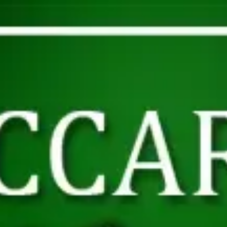
Gacor dengan Winrate Tertin
an winrate tertinggi, memberikan peluang lebih besar bag
ndom Number Generator) yang transparan, setiap taruhan 
TOTO sebagai pilihan yang sangat dihargai di kalangan pe
s permainan dengan tingkat RTP (Return to Player) yang 
gai permainan, seperti
slot online
, permainan meja, dan ta
tepat untuk Anda yang ingin mendapatkan hasil maksimal da